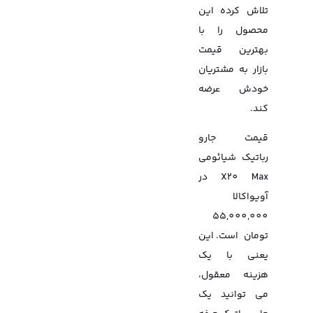
تلاش کرده این
محصول را با
بهترین قیمت
بازار به مشتریان
خودش عرضه
کند.
قیمت جارو
رباتیک شیائومی
X20 Max در
آویواکالا
55,000,000
تومان
است. این
یعنی با یک
هزینه معقول،
می توانید یک