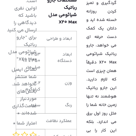
مشخصات جارو
است.
گردگیری و تمیز
رباتیک
اولین نفری
کردن روزانه
شیائومی مدل
باشید که
خسته شده اید و
X20 Max
دیدگاهی را
دلتان یک کمک
ارسال می کنید
دست حرفه ای
برای “جارو
ابعاد و طراحی
رباتیک
می خواهد، جارو
شیائومی مدل
رباتیک شیائومی
ابعاد
353 ×
X20 Max”
دستگاه
350 × 97
X20 Max دقیقاً
میلی‌متر
نشانی ایمیل
همان چیزی است
شما منتشر
که لازم دارید.
وزن
4.2
نخواهد شد.
این جارو رباتیک
کیلوگرم
بخش‌های
هوشمند نه تنها
موردنیاز
زمین خانه شما را
رنگ
سفید
علامت‌گذاری
شده‌اند
*
مثل روز اول برق
عملکرد نظافت
می اندازد، بلکه
امتیاز شما
*
این کار را بی