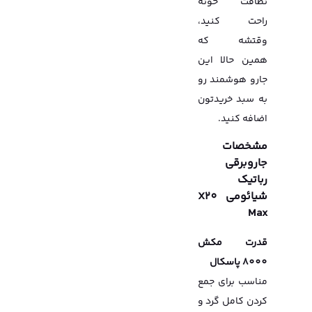
نظافت خونه
راحت کنید،
وقتشه که
همین حالا این
جارو هوشمند رو
به سبد خریدتون
اضافه کنید.
مشخصات
جاروبرقی
رباتیک
شیائومی X20
Max
قدرت مکش
8000 پاسکال
مناسب برای جمع
کردن کامل گرد و