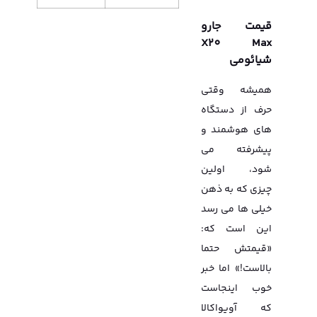
قیمت جارو
X20 Max
شیائومی
همیشه وقتی
حرف از دستگاه
های هوشمند و
پیشرفته می
شود، اولین
چیزی که به ذهن
خیلی ها می رسد
این است که:
«قیمتش حتما
بالاست!» اما خبر
خوب اینجاست
که آویواکالا