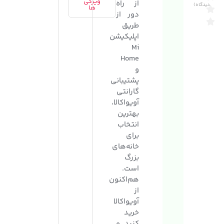
ویژگی
از راه
دیدگاه)
ها
دور از
طریق
اپلیکیشن
Mi
Home
و
پشتیبانی
گارانتی
آویواکالا،
بهترین
انتخاب
برای
خانه‌های
بزرگ
است.
هم‌اکنون
از
آویواکالا
خرید
کنید و