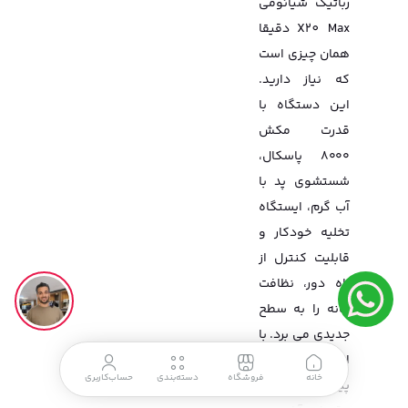
رباتیک شیائومی
X20 Max دقیقا
همان چیزی است
که نیاز دارید.
این دستگاه با
قدرت مکش
۸۰۰۰ پاسکال،
شستشوی پد با
آب گرم، ایستگاه
تخلیه خودکار و
قابلیت کنترل از
راه دور، نظافت
خانه را به سطح
جدیدی می برد. با
این جارو رباتیک
خانه
فروشگاه
دسته‌بندی
حساب‌کاربری
پیشرفته، نه تنها