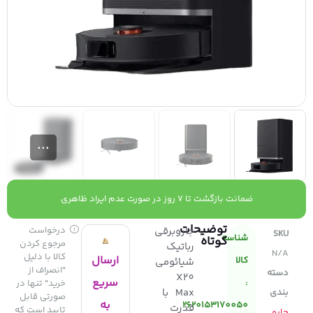
ضمانت بازگشت تا 7 روز در صورت عدم ایراد ظاهری
توضیحات
جاروبرقی
درخواست
SKU
شناسه
کوتاه
مرجوع کردن
رباتیک
N/A
کالا با دلیل
ارسال
کالا
شیائومی
"انصراف از
دسته
X20
سریع
:
خرید" تنها در
Max با
بندی
صورتی قابل
به
2620153170050
قدرت
تایید است که
جارو