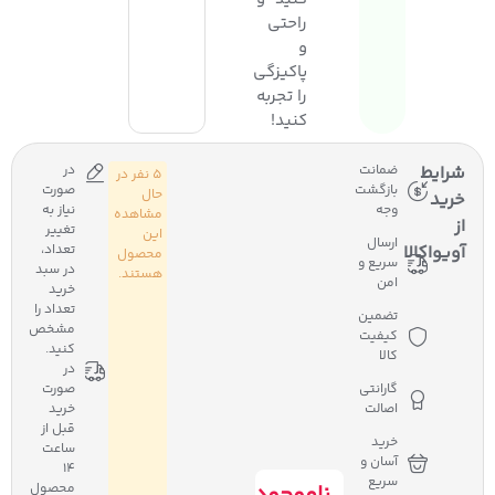
راحتی
و
پاکیزگی
را تجربه
کنید!
شرایط
ضمانت
در
5 نفر در
بازگشت
صورت
حال
خرید
وجه
نیاز به
مشاهده
از
تغییر
این
ارسال
آویواکالا
تعداد،
محصول
سریع و
در سبد
هستند.
امن
خرید
تعداد را
تضمین
مشخص
کیفیت
کنید.
کالا
در
گارانتی
صورت
اصالت
خرید
قبل از
خرید
ساعت
آسان و
14
سریع
محصول