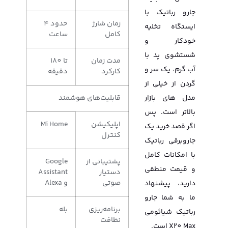
جارو رباتیک با
زمان شارژ
حدود 4
ایستگاه تخلیه
کامل
ساعت
خودکار و
شستشوی پد با
مدت زمان
تا 180
آب گرم، یک سر و
کارکرد
دقیقه
گردن از خیلی از
قابلیت‌های هوشمند
مدل های بازار
بالاتر است. پس
اپلیکیشن
Mi Home
اگر قصد خرید یک
کنترل
جاروبرقی رباتیک
با امکانات کامل
پشتیبانی از
Google
و قیمت منطقی
دستیار
Assistant
صوتی
و Alexa
دارید، پیشنهاد
ما به شما جارو
برنامه‌ریزی
بله
رباتیک شیائومی
نظافت
X20 Max است.