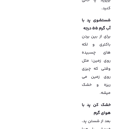
بریزید یا خالی
کنید.
شستشوی پد با
آب گرم ۵۵ درجه
برای از بین بردن
باکتری و لکه
های چسبیده
روی زمین؛ مثل
وقتی که چیزی
روی زمین می
ریزه و خشک
میشه.
خشک کن پد با
هوای گرم
بعد از شستن پد،