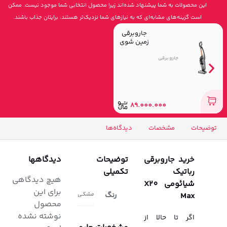
این محصولات به شما پیشنهاد شده‌اند زیرا محصول انتخابی شما موجود نیست. ممکن
است گزینه‌های مشابه‌ای که به نیازهای شما نزدیک‌تر هستند، برایتان جذاب باشند.
جاروبرقی
زمین شوی
و بخارشوی
جارو برقی
بیسل مدل
CROSSWAV
E 3527E
89.000.000
توضیحات
مشخصات
دیدگاه‌ها
خرید جاروبرقی
توضیحات
دیدگاهها
رباتیک
تکمیلی
هیچ دیدگاهی
شیائومی X20
برای این
Max
رنگ
مشکی
محصول
نوشته نشده
اگر تا حالا از