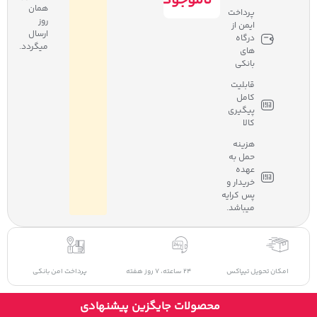
ناموجود
همان
پرداخت
روز
ایمن از
ارسال
درگاه
میگردد.
های
بانکی
قابلیت
کامل
پیگیری
کالا
هزینه
حمل به
عهده
خریدار و
پس کرایه
میباشد.
24 ساعته، 7 روز هفته
پرداخت امن بانکی
7 روز ضمانت بازگشت کالا
محصولات جایگزین پیشنهادی