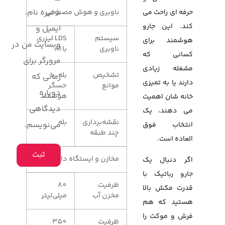
ذخیره نام،
ناوبری و هوش مصنوعی
حرفه ای راحت می
کند. این جارو
ایمیل و
سیستم
LDS لیزری
هوشمند برای
وبسایت من در
ناوبری
با AI
کسانی که
مرورگر برای
مشغله زیادی
تشخیص
بله، با
زمانی که
دارند یا به تمیزی
موانع
حسگر
دوباره
هوشمند
خانه شان اهمیت
دیدگاهی
می دهند، یک
نقشه‌برداری
بله
می‌نویسم.
انتخاب فوق
چند طبقه
العاده است.
مخازن و ایستگاه داک
اگر دنبال یک
جارو رباتیک با
ظرفیت
80
قدرت مکش بالا
مخزن آب
میلی‌لیتر
هستید که هم
فرش و موکت را
ظرفیت
350