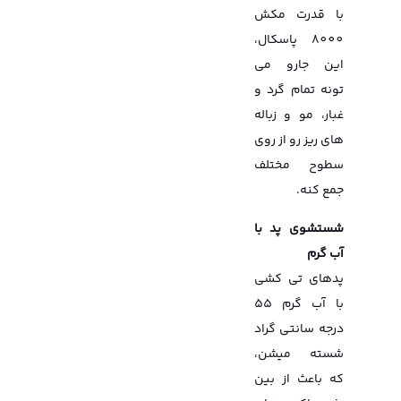
با قدرت مکش
8000 پاسکال،
این جارو می
تونه تمام گرد و
غبار، مو و زباله
های ریز رو از روی
سطوح مختلف
جمع کنه.
شستشوی پد با
آب گرم
پدهای تی کشی
با آب گرم 55
درجه سانتی گراد
شسته میشن،
که باعث از بین