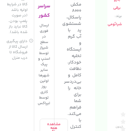
مکش
کالا در شرایط
سراسر
برقی
اولیه باشد
۸۰۰۰
کشور
(در صورت
برند:
پاسکال،
پلمپ بودن،
شستشوی
شیائومی
ارسال
کالا نباید باز
پد با
فوری
شده باشد).
آب گرم
در
دارای پیگیری
سطح
و
ارسال کالا از
شیراز
ایستگاه
فروشگاه تا
توسط
تخلیه
درب منزل
اسنپ و
خودکار،
پیک
نظافت
سایر
کامل و
شهرها
اولین
بی‌دردسر
روز
خانه را
کاری
برای
توسط
شما
تیپاکس
فراهم
می‌کند.
با
مشاهده
کنترل
(بدون
همه