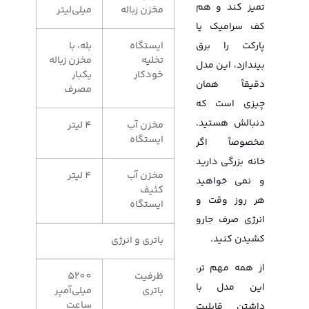
تمیز کند و هم
مخزن زباله
میلی‌لیتر
کف سرامیک یا
ایستگاه
بله، با
پارکت را برق
تخلیه
مخزن زباله
بیندازد، این مدل
خودکار
یکبار
دقیقاً همان
مصرف
چیزی است که
دنبالش هستید.
مخزن آب
4 لیتر
ایستگاه
مخصوصاً اگر
خانه بزرگی دارید
مخزن آب
4 لیتر
و نمی خواهید
کثیف
هر روز وقت و
ایستگاه
انرژی صرف جارو
کشیدن کنید.
باتری و انرژی
از همه مهم تر،
ظرفیت
5200
این مدل با
باتری
میلی‌آمپر
ساعت
داشتن قابلیت