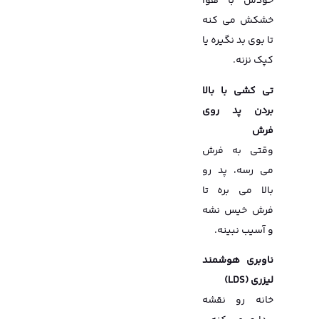
خودش با هوا
خشکش می کنه
تا بوی بد نگیره یا
کپک نزنه.
تی کشی با بالا
بردن پد روی
فرش
وقتی به فرش
می رسه، پد رو
بالا می بره تا
فرش خیس نشه
و آسیب نبینه.
ناوبری هوشمند
لیزری (LDS)
خانه رو نقشه