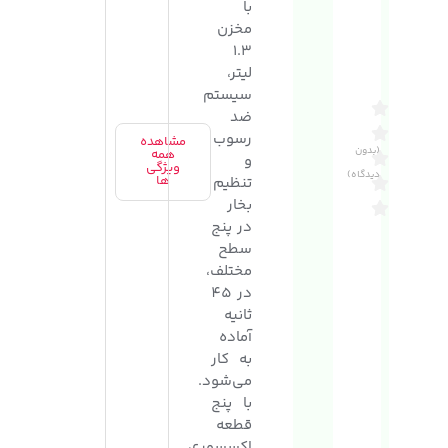
با
مخزن
1.3
لیتر،
سیستم
ضد
رسوب
مشاهده
(بدون
همه
و
ویژگی
دیدگاه)
ها
تنظیم
بخار
در پنج
سطح
مختلف،
در 45
ثانیه
آماده
به کار
می‌شود.
با پنج
قطعه
اکسسوری