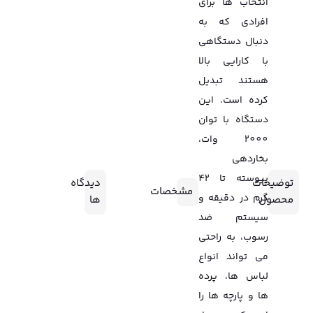
انتخاب ها برای
افرادی که به
دنبال دستگاهی
با کارایی بالا
هستند تبدیل
کرده است. این
دستگاه با توان
2000 وات،
بخاردهی
پیوسته تا 42
توضیحات
دیدگاه
مشخصات
گرم در دقیقه و
محصول
ها
سیستم ضد
رسوب، به راحتی
می تواند انواع
لباس ها، پرده
ها و پارچه ها را