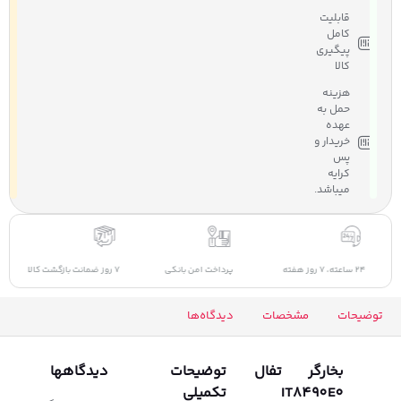
قابلیت
کامل
پیگیری
کالا
هزینه
حمل به
عهده
خریدار و
پس
کرایه
میباشد.
24 ساعته، 7 روز هفته
پرداخت امن بانکی
7 روز ضمانت بازگشت کالا
توضیحات
مشخصات
دیدگاه‌ها
بخارگر تفال
توضیحات
دیدگاهها
IT8490E0
تکمیلی