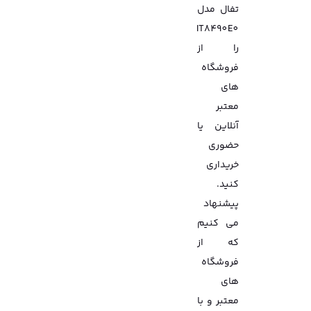
تفال مدل
IT8490E0
را از
فروشگاه
های
معتبر
آنلاین یا
حضوری
خریداری
کنید.
پیشنهاد
می کنیم
که از
فروشگاه
های
معتبر و با