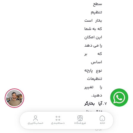
سطح
تنظیم
بخار است
که به شما
این امکان
را می دهد
که بر
اساس
نوع پارچه
تنظیمات
را تغییر
دهید.
آیا بخارگر
تفال مدل
IT8490E0
خانه
فروشگاه
دسته‌بندی
حساب‌کاربری
برای