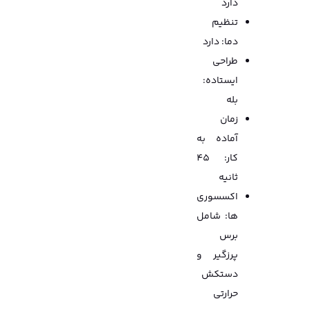
دارد
تنظیم
دما: دارد
طراحی
ایستاده:
بله
زمان
آماده به
کار: 45
ثانیه
اکسسوری
ها: شامل
برس
پرزگیر و
دستکش
حرارتی