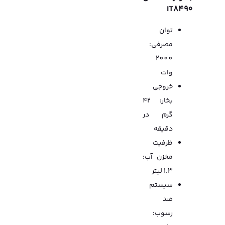
IT8490
توان
مصرفی:
2000
وات
خروجی
بخار: 42
گرم در
دقیقه
ظرفیت
مخزن آب:
1.3 لیتر
سیستم
ضد
رسوب: