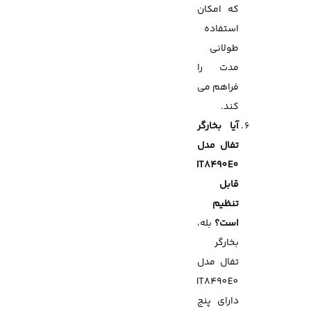
که امکان
استفاده
طولانی
مدت را
فراهم می
کند.
آیا بخارگر
تفال مدل
IT8490E0
قابل
تنظیم
است؟
بله،
بخارگر
تفال مدل
IT8490E0
دارای پنج