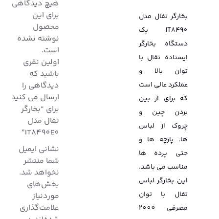
هیچ دیدگاهی
برای این
بخارگر تفال مدل
محصول
IT8490 یک
نوشته نشده
دستگاه بخارگر
است.
ایستاده تفال با
اولین نفری
توان بالا و
باشید که
عملکرد عالی است
دیدگاهی را
ارسال می کنید
که برای از بین
برای “بخارگر
بردن چین و
تفال مدل
چروک از لباس
IT8490E0”
ها، پارچه ها و
نشانی ایمیل
حتی پرده ها
شما منتشر
مناسب می باشد.
نخواهد شد.
این بخارگر لباس
بخش‌های
تفال با توان
موردنیاز
علامت‌گذاری
مصرفی 2000