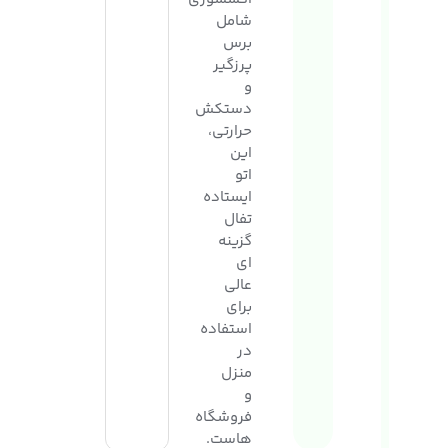
شامل
برس
پرزگیر
و
دستکش
حرارتی،
این
اتو
ایستاده
تفال
گزینه
ای
عالی
برای
استفاده
در
منزل
و
فروشگاه
هاست.